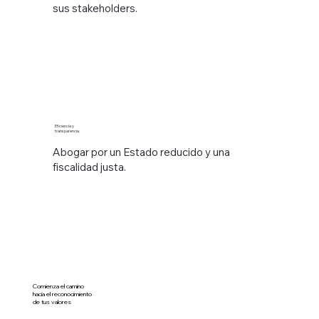
sus stakeholders.
Eficiencia y
transparencia
Abogar por un Estado reducido y una
fiscalidad justa.
Comienza el camino
hacia el reconocimiento
de tus valores